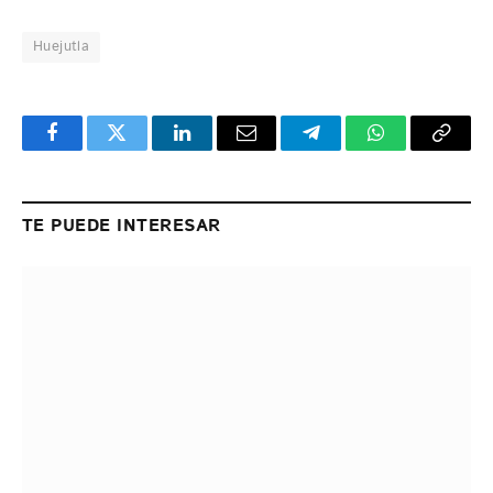
Huejutla
Facebook
Twitter
LinkedIn
Email
Telegram
WhatsApp
Copy
Link
TE PUEDE INTERESAR