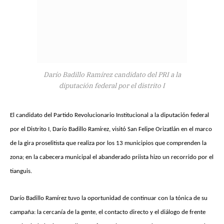
Darío Badillo Ramírez candidato del PRI a la
diputación federal por el distrito I
El candidato del Partido Revolucionario Institucional a la diputación federal
por el Distrito I, Darío Badillo Ramírez, visitó San Felipe Orizatlán en el marco
de la gira proselitista que realiza por los 13 municipios que comprenden la
zona; en la cabecera municipal el abanderado priista hizo un recorrido por el
tianguis.
Darío Badillo Ramírez tuvo la oportunidad de continuar con la tónica de su
campaña: la cercanía de la gente, el contacto directo y el diálogo de frente