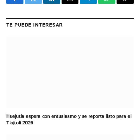
Facebook
Twitter
LinkedIn
Email
Telegram
WhatsApp
Copy
Link
TE PUEDE INTERESAR
Huejutla espera con entusiasmo y se reporta listo para el
Tlajtoli 2026