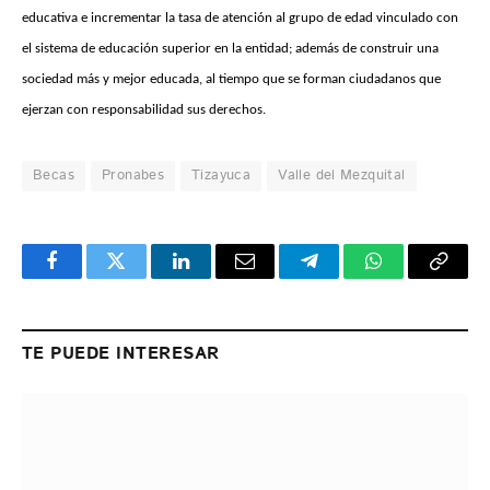
educativa e incrementar la tasa de atención al grupo de edad vinculado con
el sistema de educación superior en la entidad; además de construir una
sociedad más y mejor educada, al tiempo que se forman ciudadanos que
ejerzan con responsabilidad sus derechos.
Becas
Pronabes
Tizayuca
Valle del Mezquital
Facebook
Twitter
LinkedIn
Email
Telegram
WhatsApp
Copy
Link
TE PUEDE INTERESAR