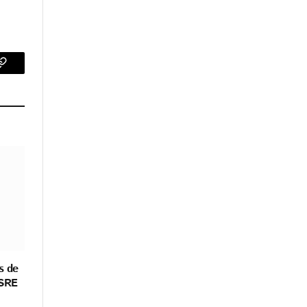
p
Copy
Link
s de
 SRE