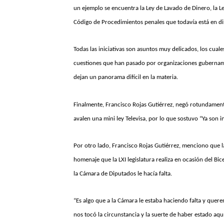
un ejemplo se encuentra la Ley de Lavado de Dinero, la Le
Código de Procedimientos penales que todavía está en di
Todas las iniciativas son asuntos muy delicados, los cual
cuestiones que han pasado por organizaciones gubernam
dejan un panorama difícil en la materia.
Finalmente, Francisco Rojas Gutiérrez, negó rotundamente
avalen una mini ley Televisa, por lo que sostuvo “Ya son 
Por otro lado, Francisco Rojas Gutiérrez, menciono que la
homenaje que la LXI legislatura realiza en ocasión del Bi
la Cámara de Diputados le hacía falta.
“Es algo que a la Cámara le estaba haciendo falta y quer
nos tocó la circunstancia y la suerte de haber estado aquí