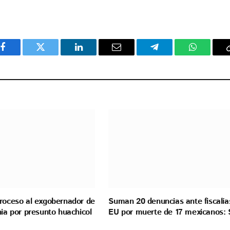
Facebook
Twitter
LinkedIn
Email
Telegram
WhatsAp
proceso al exgobernador de
Suman 20 denuncias ante fiscalía
nia por presunto huachicol
EU por muerte de 17 mexicanos: