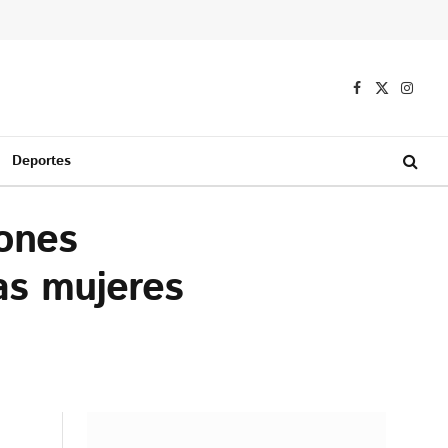
Facebook
X
Instag
(Twitter)
Deportes
iones
las mujeres