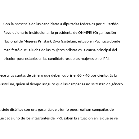
Con la presencia de las candidatas a diputadas federales por el Partido
Revolucionario Institucional, la presidenta de ONMPRI (Organización
Nacional de Mujeres Priistas), Diva Gastelúm, estuvo en Pachuca donde
manifestó que la lucha de las mujeres priistas es la causa principal del
tricolor para establecer las candidaturas de las mujeres en el PRI.
ece a las cuotas de género que deben cubrir el 60 – 40 por ciento. Es la
iva Gastelúm, quien al tiempo aseguro que las campañas no se tratan de género
s siete distritos son una garantía de triunfo pues realizan campañas de
cada uno de los integrantes del PRI, saben la situación en la que se ve