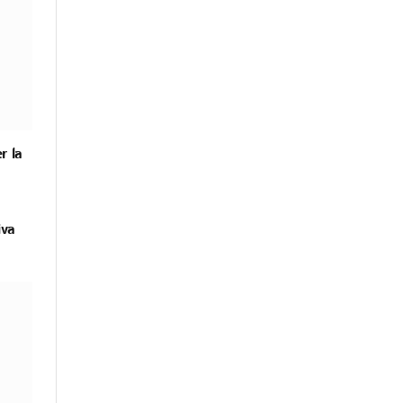
r la
iva