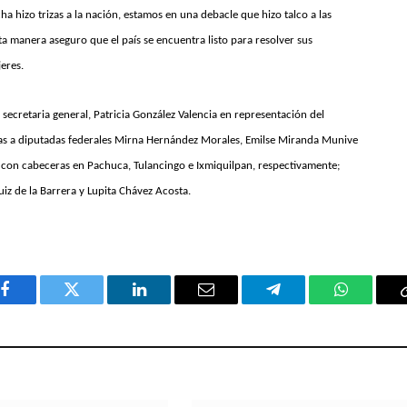
cha hizo trizas a la nación, estamos en una debacle que hizo talco a las
sta manera aseguro que el país se encuentra listo para resolver sus
eres.
secretaria general, Patricia González Valencia en representación del
tas a diputadas federales Mirna Hernández Morales, Emilse Miranda Munive
II, con cabeceras en Pachuca, Tulancingo e Ixmiquilpan, respectivamente;
iz de la Barrera y Lupita Chávez Acosta.
Facebook
Twitter
LinkedIn
Email
Telegram
WhatsAp