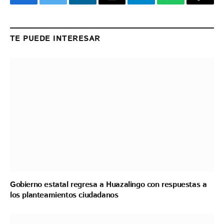
Facebook
Twitter
LinkedIn
Email
Telegram
WhatsApp
Copy
Link
TE PUEDE INTERESAR
Gobierno estatal regresa a Huazalingo con respuestas a
los planteamientos ciudadanos