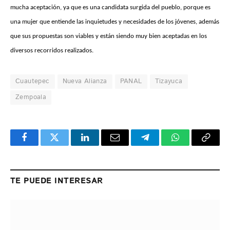
mucha aceptación, ya que es una candidata surgida del pueblo, porque es
una mujer que entiende las inquietudes y necesidades de los jóvenes, además
que sus propuestas son viables y están siendo muy bien aceptadas en los
diversos recorridos realizados.
Cuautepec
Nueva Alianza
PANAL
Tizayuca
Zempoala
Facebook
Twitter
LinkedIn
Email
Telegram
WhatsApp
Copy
Link
TE PUEDE INTERESAR