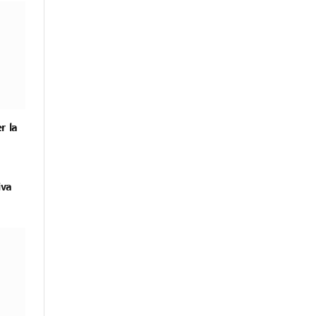
r la
iva