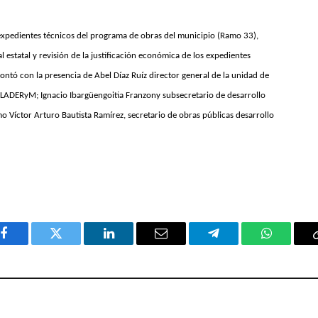
 expedientes técnicos del programa de obras del municipio (Ramo 33),
estatal y revisión de la justificación económica de los expedientes
ontó con la presencia de Abel Díaz Ruíz director general de la unidad de
EPLADERyM; Ignacio Ibargüengoitia Franzony subsecretario de desarrollo
 Víctor Arturo Bautista Ramírez, secretario de obras públicas desarrollo
Facebook
Twitter
LinkedIn
Email
Telegram
WhatsAp