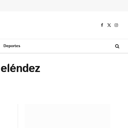
Facebook
X
Instag
(Twitter)
Deportes
Meléndez