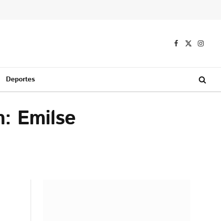
Facebook
X
Instag
(Twitter)
Deportes
n: Emilse