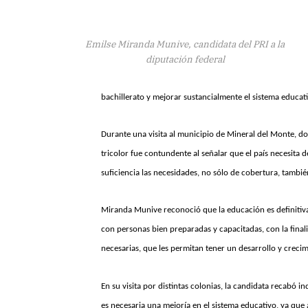
Emilse Miranda Munive, candidata del PRI a la
diputación federal
bachillerato y mejorar sustancialmente el sistema educati
Durante una visita al municipio de Mineral del Monte, do
tricolor fue contundente al señalar que el país necesit
suficiencia las necesidades, no sólo de cobertura, tambié
Miranda Munive reconoció que la educación es definitiva
con personas bien preparadas y capacitadas, con la final
necesarias, que les permitan tener un desarrollo y crecim
En su visita por distintas colonias, la candidata recabó 
es necesaria una mejoría en el sistema educativo, ya que a