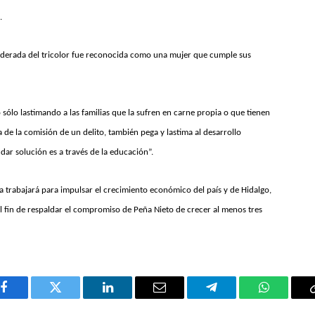
.
banderada del tricolor fue reconocida como una mujer que cumple sus
 sólo lastimando a las familias que la sufren en carne propia o que tienen
a de la comisión de un delito, también pega y lastima al desarrollo
 dar solución es a través de
la educación”.
 trabajará para impulsar el crecimiento económico del país y de Hidalgo,
el fin de respaldar el compromiso de Peña Nieto de crecer al menos tres
Facebook
Twitter
LinkedIn
Email
Telegram
WhatsAp