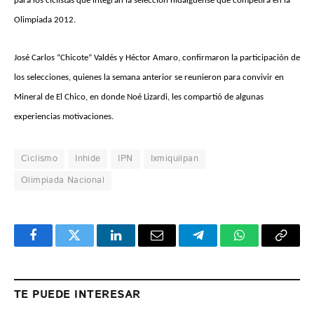
para los ciclistas que integran la selección hidalguense que competirá en la
Olimpiada 2012.
José Carlos “Chicote” Valdés y Héctor Amaro, confirmaron la participación de
los selecciones, quienes la semana anterior se reunieron para convivir en
Mineral de El Chico, en donde Noé Lizardi, les compartió de algunas
experiencias motivaciones.
Ciclismo
Inhide
IPN
Ixmiquilpan
Olimpiada Nacional
Facebook
Twitter
LinkedIn
Email
Telegram
WhatsApp
Copy
Link
TE PUEDE INTERESAR