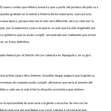
El nuevo rumbo que México tomará y que a partir del primero de julio va a
quedar grabado en la mente e historia de los mexicanos, marcará una
nueva época, porque esta vez el voto será diferente, será un voto por la
paz, por la esperanza y para recuperar un país que ha sido engañado por
un gobierno que no pudo cumplir, secuestrado por maleantes que se han
er un freno definitivo.
ado federal por el Distrito VII con Cabecera en Tepeapulco, en su gira
a priista Lázaro Vera Jiménez, González Vargas aseguró que la gente ya
promesas de campaña pudo cumplir, afirmaron que sería el sexenio del
ables y cada vez es más triste la situación económica que vivimos.
uvo la oportunidad de acercarse a la gente y escuchar de viva voz las
itaron que una vez que llegue a su curul, regrese a cerciorarse que