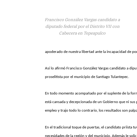
Francisco González Vargas candidato a
diputado federal por el Distrito VII con
Cabecera en Tepeapulco
apoderado de nuestra libertad ante la incapacidad de pon
Así lo afirmó Francisco González Vargas candidato a diput
proselitista por el municipio de Santiago Tulantepec.
En todo momento acompañado por el suplente de la formul
está cansada y decepcionada de un Gobierno que ni sus 
empleo y trajo todo lo contrario, los resultados son palp
En el tradicional toque de puertas, el candidato priista t
necesidades de la región y del municipio. Además le solic