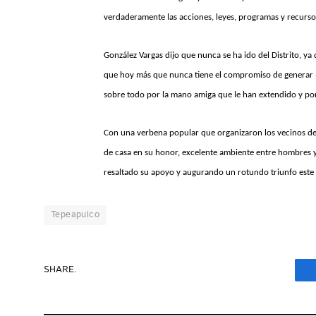
verdaderamente las acciones, leyes, programas y recursos
González Vargas dijo que nunca se ha ido del Distrito, y
que hoy más que nunca tiene el compromiso de generar m
sobre todo por la mano amiga que le han extendido y por
Con una verbena popular que organizaron los vecinos del 
de casa en su honor, excelente ambiente entre hombres 
resaltado su apoyo y augurando un rotundo triunfo este 
Tepeapulco
SHARE.