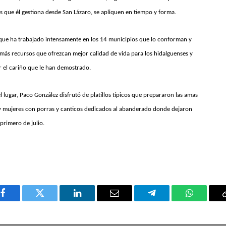
 que él gestiona desde San Lázaro, se apliquen en tiempo y forma.
a que ha trabajado intensamente en los 14 municipios que lo conforman y
ás recursos que ofrezcan mejor calidad de vida para los hidalguenses y
 el cariño que le han demostrado.
lugar, Paco González disfrutó de platillos típicos que prepararon las amas
y mujeres con porras y canticos dedicados al abanderado donde dejaron
primero de julio.
Facebook
Twitter
LinkedIn
Email
Telegram
WhatsAp