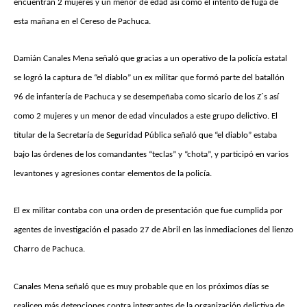
encuentran 2 mujeres y un menor de edad así como el intento de fuga de
esta mañana en el Cereso de Pachuca.
Damián Canales Mena señaló que gracias a un operativo de la policía estatal
se logró la captura de “el diablo” un ex militar que formó parte del batallón
96 de infantería de Pachuca y se desempeñaba como sicario de los Z´s así
como 2 mujeres y un menor de edad vinculados a este grupo delictivo. El
titular de la Secretaría de Seguridad Pública señaló que “el diablo” estaba
bajo las órdenes de los comandantes “teclas” y “chota”, y participó en varios
levantones y agresiones contar elementos de la policía.
El ex militar contaba con una orden de presentación que fue cumplida por
agentes de investigación el pasado 27 de Abril en las inmediaciones del lienzo
Charro de Pachuca.
Canales Mena señaló que es muy probable que en los próximos días se
realicen más detenciones contra integrantes de la organización delictiva de