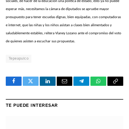
sociales, de hacer de la educación una política de estado, esto ya no puede
esperar más, necesitamos la cámara de diputados se apruebe mayor
presupuesto para tener escuelas dignas, bien equipadas, con computadoras
e internet, que las niñas y los niños asistan a clases bien alimentados y
saludablemente estables, reitera Vianey Lozano ante el compromiso del voto
de quienes asisten a escuchar sus propuestas.
Tepeapulco
Facebook
Twitter
LinkedIn
Email
Telegram
WhatsApp
Copy
Link
TE PUEDE INTERESAR