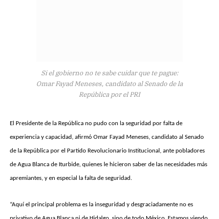
Si el gobierno no te sabe cuidar que te pague:
Omar Fayad Meneses, candidato al Senado de la
República por el PRI
El Presidente de la República no pudo con la seguridad por falta de
experiencia y capacidad, afirmó Omar Fayad Meneses, candidato al Senado
de la República por el Partido Revolucionario Institucional, ante pobladores
de Agua Blanca de Iturbide, quienes le hicieron saber de las necesidades más
apremiantes, y en especial la falta de seguridad.
“Aquí el principal problema es la inseguridad y desgraciadamente no es
privativo de Agua Blanca ni de Hidalgo, sino de todo México. Estamos viendo