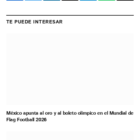
Facebook
Twitter
LinkedIn
Email
Telegram
WhatsApp
Copy
Link
TE PUEDE INTERESAR
México apunta al oro y al boleto olímpico en el Mundial de
Flag Football 2026