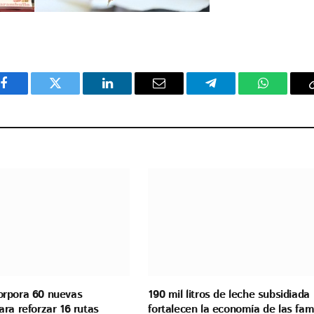
Facebook
Twitter
LinkedIn
Email
Telegram
WhatsAp
rpora 60 nuevas
190 mil litros de leche subsidiada
ra reforzar 16 rutas
fortalecen la economía de las fami