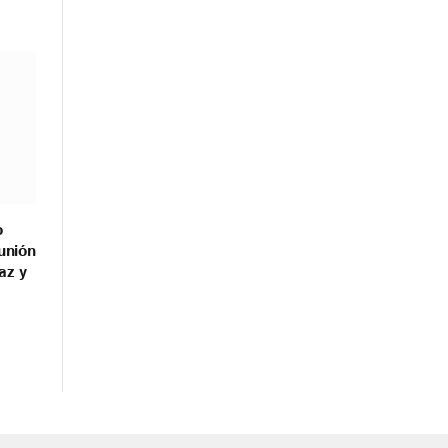
o
unión
az y