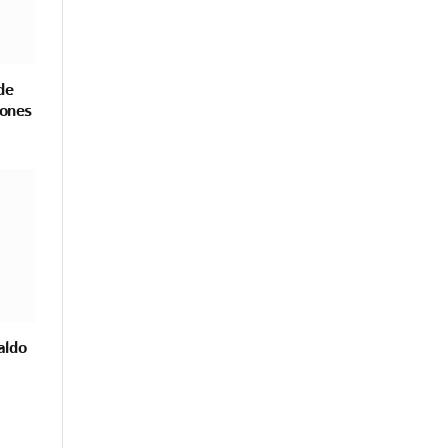
de
iones
aldo