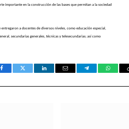
rte importante en la construcción de las bases que permitan a la sociedad
se entregaron a docentes de diversos niveles, como educación especial,
general, secundarias generales, técnicas y telesecundarias; así como
Facebook
Twitter
LinkedIn
Email
Telegram
WhatsAp