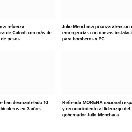
aca refuerza
Julio Menchaca prioriza atención 
ura de Calnali con más de
emergencias con nuevas instalac
es de pesos
para bomberos y PC
se han desmantelado 10
Refrenda MORENA nacional resp
chicoleros en 3 años
y reconocimiento al liderazgo del
gobernador Julio Menchaca