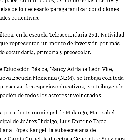
icipales, comunidades, así como de las madres y
cuelas de lo necesario paragarantizar condiciones
dades educativas.
ltepa, en la escuela Telesecundaria 291, Natividad
 que representan un monto de inversión por más
de secundaria, primaria y preescolar.
de Educación Básica, Nancy Adriana León Vite,
ueva Escuela Mexicana (NEM), se trabaja con toda
preservar los espacios educativos, contribuyendo
icipación de todos los actores involucrados.
la presidenta municipal de Molango, Ma. Isabel
ipal de Juárez Hidalgo, Luis Enrique Tapia
Diana López Rangel; la subsecretaria de
iz García Curiel; la directora General de Servicios