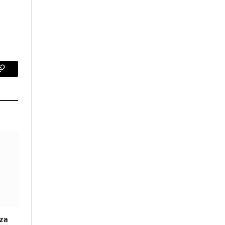
p
Copy
Link
za