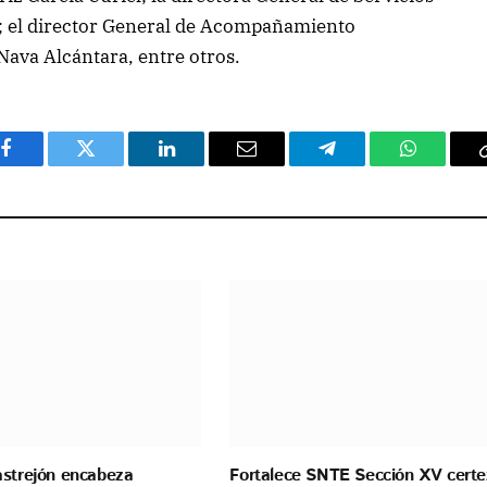
a; el director General de Acompañamiento
ava Alcántara, entre otros.
Facebook
Twitter
LinkedIn
Email
Telegram
WhatsAp
astrejón encabeza
Fortalece SNTE Sección XV certe