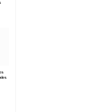
s
es
ales