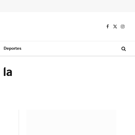
Facebook
X
Instag
(Twitter)
Deportes
 la