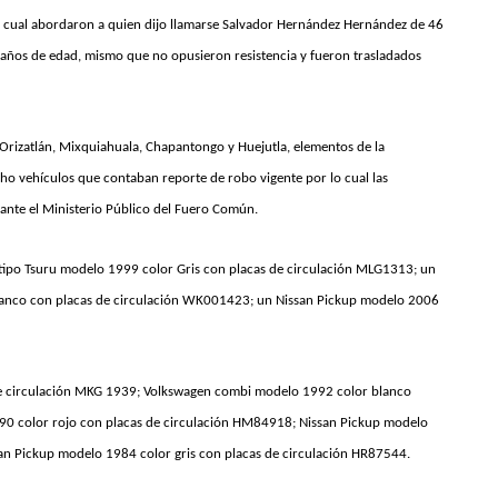
lo cual abordaron a quien dijo llamarse Salvador Hernández Hernández de 46
años de edad, mismo que no opusieron resistencia y fueron trasladados
e Orizatlán, Mixquiahuala, Chapantongo y Huejutla, elementos de la
ho vehículos que contaban reporte de robo vigente por lo cual las
 ante el Ministerio Público del Fuero Común.
tipo Tsuru modelo 1999 color Gris con placas de circulación MLG1313; un
lanco con placas de circulación WK001423; un Nissan Pickup modelo 2006
de circulación MKG 1939; Volkswagen combi modelo 1992 color blanco
990 color rojo con placas de circulación HM84918; Nissan Pickup modelo
san Pickup modelo 1984 color gris con placas de circulación HR87544.