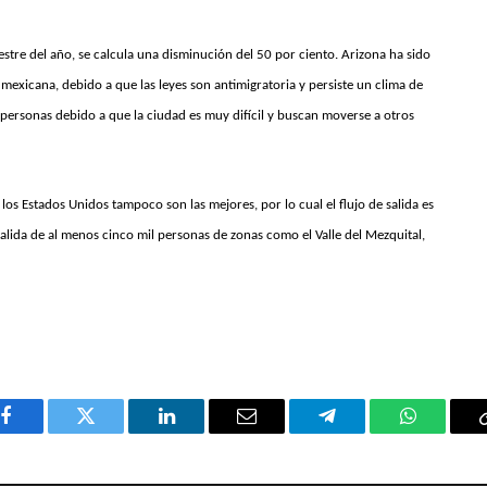
estre del año, se calcula una disminución del 50 por ciento. Arizona ha sido
mexicana, debido a que las leyes son antimigratoria y persiste un clima de
personas debido a que la ciudad es muy difícil y buscan moverse a otros
os Estados Unidos tampoco son las mejores, por lo cual el flujo de salida es
alida de al menos cinco mil personas de zonas como el Valle del Mezquital,
Facebook
Twitter
LinkedIn
Email
Telegram
WhatsAp