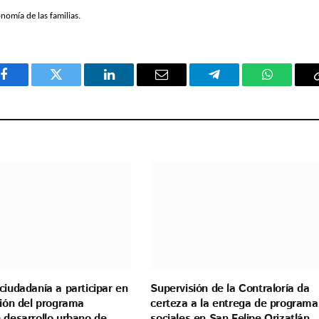
nomía de las familias.
Facebook
Twitter
LinkedIn
Email
Telegram
WhatsAp
ciudadanía a participar en
Supervisión de la Contraloría da
ción del programa
certeza a la entrega de programa
 desarrollo urbano de
sociales en San Felipe Orizatlán