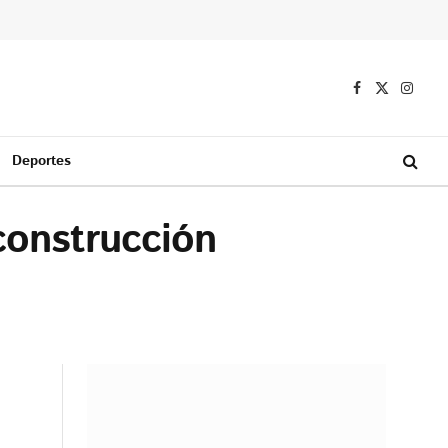
Facebook
X
Instag
(Twitter)
Deportes
construcción