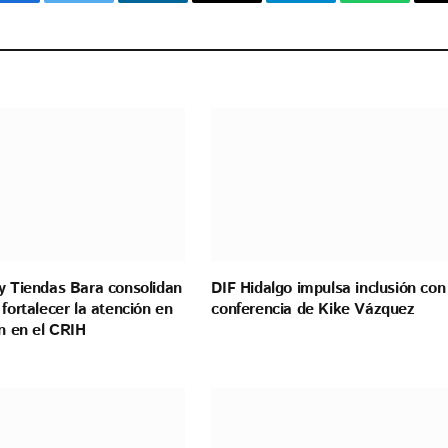
Facebook
Twitter
LinkedIn
Email
Telegram
WhatsAp
y Tiendas Bara consolidan
DIF Hidalgo impulsa inclusión con
 fortalecer la atención en
conferencia de Kike Vázquez
ón en el CRIH