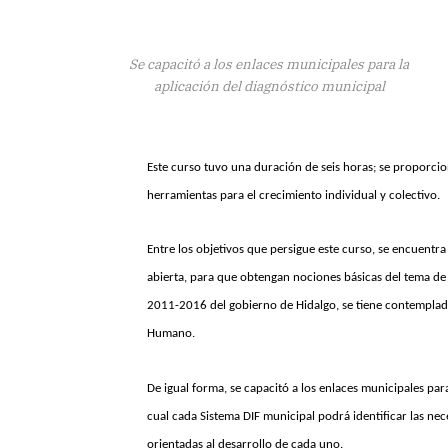
Se capacitó a los enlaces municipales para la
aplicación del diagnóstico municipal
Este curso tuvo una duración de seis horas; se proporc
herramientas para el crecimiento individual y colectivo.
Entre los objetivos que persigue este curso, se encuentra 
abierta, para que obtengan nociones básicas del tema de
2011-2016 del gobierno de Hidalgo, se tiene contemplada l
Humano.
De igual forma, se capacitó a los enlaces municipales para
cual cada Sistema DIF municipal podrá identificar las nec
orientadas al desarrollo de cada uno.