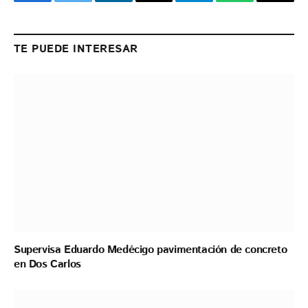
Facebook
Twitter
LinkedIn
Email
Telegram
WhatsApp
Copy
Link
TE PUEDE INTERESAR
Supervisa Eduardo Medécigo pavimentación de concreto
en Dos Carlos