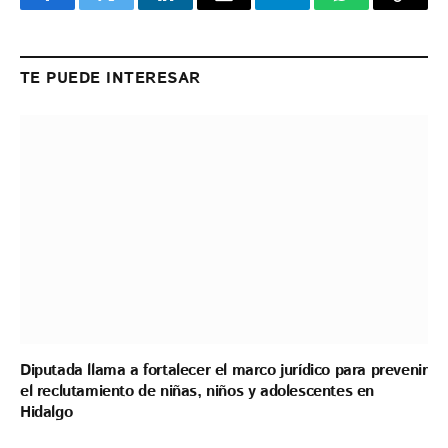
Facebook
Twitter
LinkedIn
Email
Telegram
WhatsApp
Copy
Link
TE PUEDE INTERESAR
Diputada llama a fortalecer el marco jurídico para prevenir
el reclutamiento de niñas, niños y adolescentes en
Hidalgo