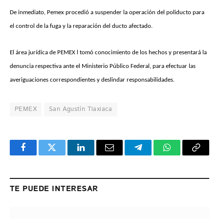
De inmediato, Pemex procedió a suspender la operación del poliducto para
el control de la fuga y la reparación del ducto afectado.
El área jurídica de PEMEX l tomó conocimiento de los hechos y presentará la
denuncia respectiva ante el Ministerio Público Federal, para efectuar las
averiguaciones correspondientes y deslindar responsabilidades.
PEMEX
San Agustín Tlaxiaca
Facebook
Twitter
LinkedIn
Email
Telegram
WhatsApp
Copy
Link
TE PUEDE INTERESAR