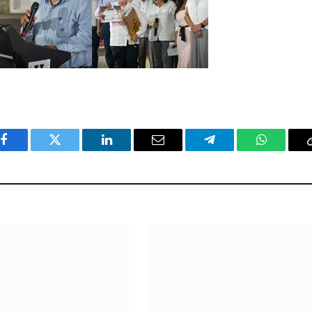
Facebook
Twitter
LinkedIn
Email
Telegram
WhatsAp