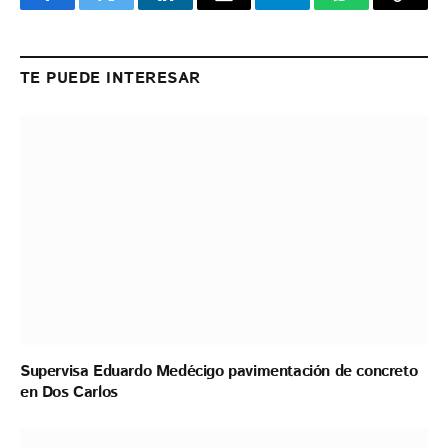
Facebook
Twitter
LinkedIn
Email
Telegram
WhatsApp
Copy
Link
TE PUEDE INTERESAR
Supervisa Eduardo Medécigo pavimentación de concreto
en Dos Carlos