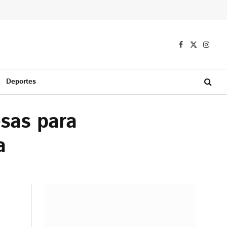
Facebook
X
Instag
(Twitter)
Deportes
sas para
a