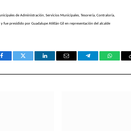
nicipales de Administración, Servicios Municipales, Tesorería, Contraloría,
 y fue presidido por Guadalupe Atitlán Gil en representación del alcalde
Facebook
Twitter
LinkedIn
Email
Telegram
WhatsAp