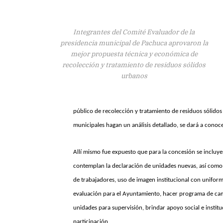
Integrantes del Comité Evaluador de la
presidencia municipal de Pachuca aprovaron la
mejor propuesta técnica y económica de
recolección y tratamiento de residuos sólidos
urbanos
público de recolección y tratamiento de residuos sólidos
municipales hagan un análisis detallado, se dará a conoc
Allí mismo fue expuesto que para la concesión se incluy
contemplan la declaración de unidades nuevas, así como
de trabajadores, uso de imagen institucional con uniform
evaluación para el Ayuntamiento, hacer programa de camp
unidades para supervisión, brindar apoyo social e institu
participación