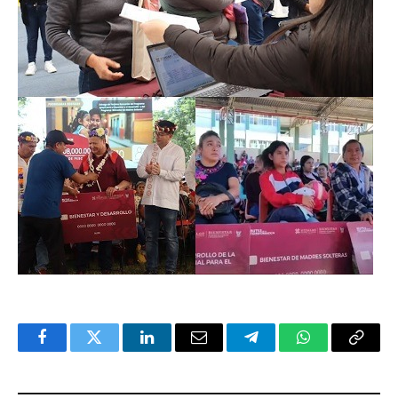
Facebook
Twitter
LinkedIn
Email
Telegram
WhatsApp
Copy
Link