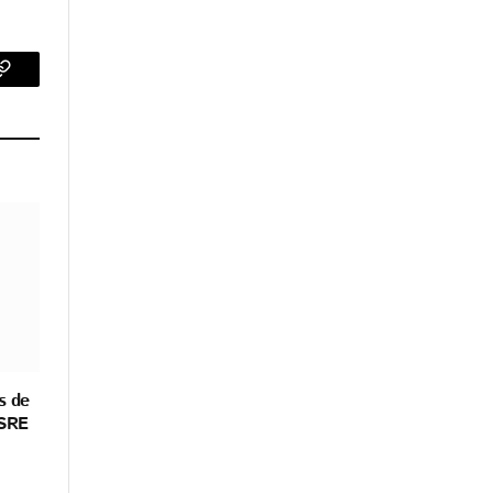
p
Copy
Link
s de
 SRE