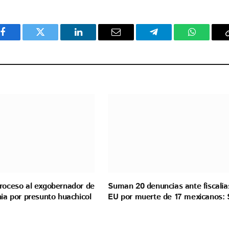
Facebook
Twitter
LinkedIn
Email
Telegram
WhatsAp
proceso al exgobernador de
Suman 20 denuncias ante fiscalía
nia por presunto huachicol
EU por muerte de 17 mexicanos: