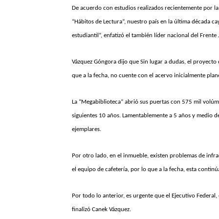
De acuerdo con estudios realizados recientemente por l
“Hábitos de Lectura”, nuestro país en la última década 
estudiantil”, enfatizó el también líder nacional del Frente
Vázquez Góngora dijo que Sin lugar a dudas, el proyecto 
que a la fecha, no cuente con el acervo inicialmente pla
La “Megabiblioteca” abrió sus puertas con 575 mil volúme
siguientes 10 años. Lamentablemente a 5 años y medio de
ejemplares.
Por otro lado, en el inmueble, existen problemas de infr
el equipo de cafetería, por lo que a la fecha, esta continúa
Por todo lo anterior, es urgente que el Ejecutivo Federal
finalizó Canek Vázquez.