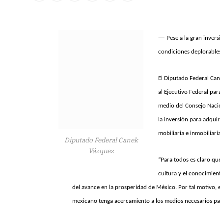
—
Pese a la gran inver
condiciones deplorable
El Diputado Federal Can
al Ejecutivo Federal pa
medio del Consejo Nacion
la inversión para adquir
mobiliaria e inmobiliari
Diputado Federal Canek
Vázquez
“Para todos es claro qu
cultura y el conocimient
del avance en la prosperidad de México. Por tal motivo, 
mexicano tenga acercamiento a los medios necesarios para 