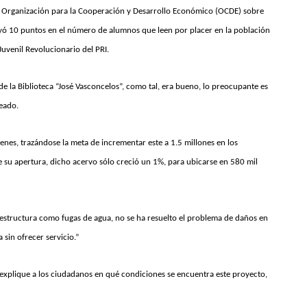
a Organización para la Cooperación y Desarrollo Económico (OCDE) sobre
cayó 10 puntos en el número de alumnos que leen por placer en la población
 Juvenil Revolucionario del PRI.
de la Biblioteca “José Vasconcelos”, como tal, era bueno, lo preocupante es
neado.
nes, trazándose la meta de incrementar este a 1.5 millones en los
 su apertura, dicho acervo sólo creció un 1%, para ubicarse en 580 mil
aestructura como fugas de agua, no se ha resuelto el problema de daños en
 sin ofrecer servicio.”
, explique a los ciudadanos en qué condiciones se encuentra este proyecto,