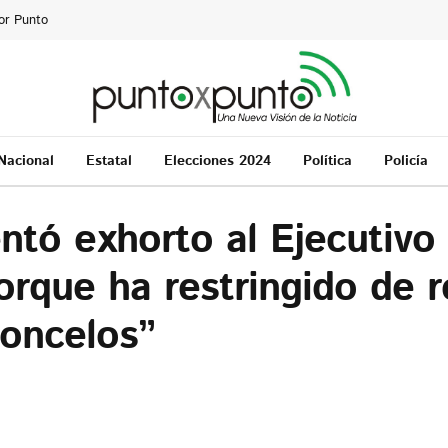
or Punto
Nacional
Estatal
Elecciones 2024
Política
Policía
tó exhorto al Ejecutivo 
orque ha restringido de r
concelos”