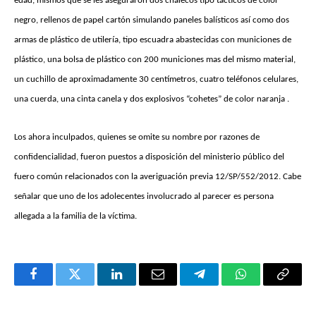
edad, mismos que se les aseguraron dos chalecos tipo tácticos de color
negro, rellenos de papel cartón simulando paneles balísticos así como dos
armas de plástico de utilería, tipo escuadra abastecidas con municiones de
plástico, una bolsa de plástico con 200 municiones mas del mismo material,
un cuchillo de aproximadamente 30 centímetros, cuatro teléfonos celulares,
una cuerda, una cinta canela y dos explosivos “cohetes” de color naranja .
Los ahora inculpados, quienes se omite su nombre por razones de
confidencialidad, fueron puestos a disposición del ministerio público del
fuero común relacionados con la averiguación previa 12/SP/552/2012. Cabe
señalar que uno de los adolecentes involucrado al parecer es persona
allegada a la familia de la víctima.
Facebook
Twitter
LinkedIn
Email
Telegram
WhatsApp
Copy
Link