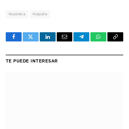
Huasteca
Huejutla
Facebook
Twitter
LinkedIn
Email
Telegram
WhatsApp
Copy
Link
TE PUEDE INTERESAR