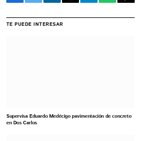
Facebook
Twitter
LinkedIn
Email
Telegram
WhatsApp
Copy
Link
TE PUEDE INTERESAR
Supervisa Eduardo Medécigo pavimentación de concreto
en Dos Carlos