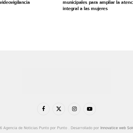
ideovigilancia
municipales para ampliar la atenc
integral a las mujeres
Facebook
X
Instagram
YouTube
(Twitter)
6 Agencia de Noticias Punto por Punto . Desarrollado por
Innovatice web Sol