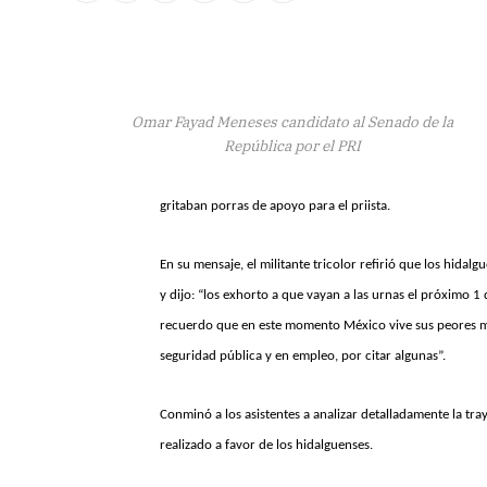
Omar Fayad Meneses candidato al Senado de la
República por el PRI
gritaban porras de apoyo para el priista.
En su mensaje, el militante tricolor refirió que los hid
y dijo: “los exhorto a que vayan a las urnas el próximo 1 
recuerdo que en este momento México vive sus peores m
seguridad pública y en empleo, por citar algunas”.
Conminó a los asistentes a analizar detalladamente la tra
realizado a favor de los hidalguenses.