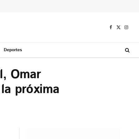
Facebook
X
Instag
(Twitter)
Deportes
al, Omar
 la próxima