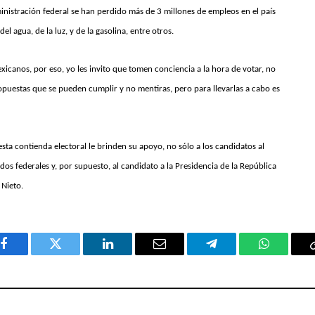
ministración federal se han perdido más de 3 millones de empleos en el país
del agua, de la luz, y de la gasolina, entre otros.
xicanos, por eso, yo les invito que tomen conciencia a la hora de votar, no
opuestas que se pueden cumplir y no mentiras, pero para llevarlas a cabo es
esta contienda electoral le brinden su apoyo, no sólo a los candidatos al
dos federales y, por supuesto, al candidato a la Presidencia de la República
 Nieto.
Facebook
Twitter
LinkedIn
Email
Telegram
WhatsAp