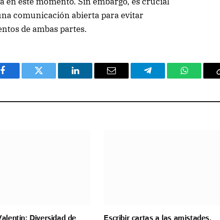
a en este momento. Sin embargo, es crucial
una comunicación abierta para evitar
entos de ambas partes.
Facebook
Twitter
LinkedIn
Email
Telegram
WhatsAp
alentín: Diversidad de
Escribir cartas a las amistades,