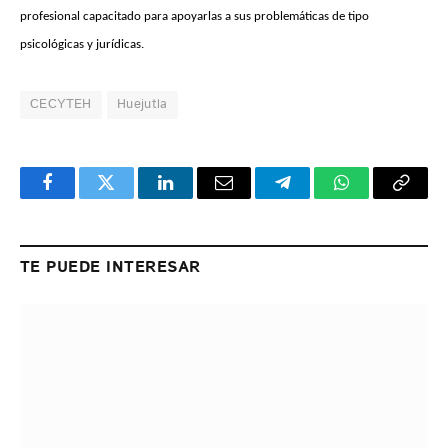
profesional capacitado para apoyarlas a sus problemáticas de tipo
psicológicas y jurídicas.
CECYTEH
Huejutla
Facebook
Twitter
LinkedIn
Email
Telegram
WhatsApp
Copy
Link
TE PUEDE INTERESAR