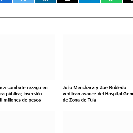
Facebook
Twitter
LinkedIn
Email
Telegram
WhatsAp
aca combate rezago en
Julio Menchaca y Zoé Robledo
ra pública; inversión
verifican avance del Hospital Gen
l millones de pesos
de Zona de Tula