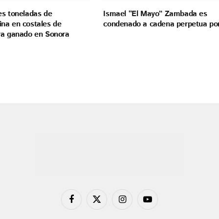
es toneladas de
Ismael “El Mayo” Zambada es
na en costales de
condenado a cadena perpetua po
ra ganado en Sonora
Facebook
X
Instagram
YouTube
(Twitter)