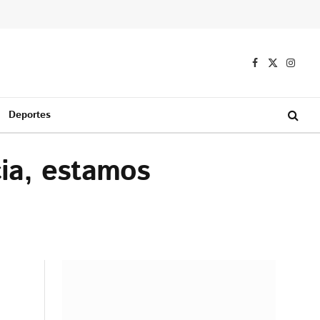
Facebook
X
Instag
(Twitter)
Deportes
cia, estamos