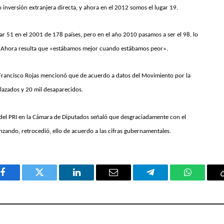
 inversión extranjera directa, y ahora en el 2012 somos el lugar 19.
ar 51 en el 2001 de 178 países, pero en el año 2010 pasamos a ser el 98, lo
o. Ahora resulta que «estábamos mejor cuando estábamos peor».
l, Francisco Rojas mencionó que de acuerdo a datos del Movimiento por la
lazados y 20 mil desaparecidos.
 del PRI en la Cámara de Diputados señaló que desgraciadamente con el
zando, retrocedió, ello de acuerdo a las cifras gubernamentales.
Facebook
Twitter
LinkedIn
Email
Telegram
WhatsAp