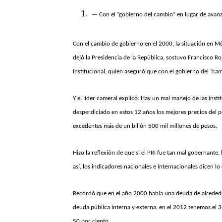
— Con el “gobierno del cambio” en lugar de avan
Con el cambio de gobierno en el 2000, la situación en M
dejó la Presidencia de la República, sostuvo Francisco R
Institucional, quien aseguró que con el gobierno del “ca
Y el líder cameral explicó: Hay un mal manejo de las ins
desperdiciado en estos 12 años los mejores precios del
excedentes más de un billón 500 mil millones de pesos.
Hizo la reflexión de que si el PRI fue tan mal gobernante
así, los indicadores nacionales e internacionales dicen lo
Recordó que en el año 2000 había una deuda de alrededor 
deuda pública interna y externa; en el 2012 tenemos el 34
50 por ciento.