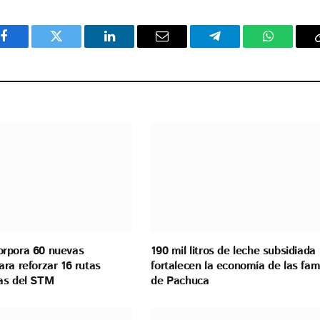
Facebook
Twitter
LinkedIn
Email
Telegram
WhatsAp
rpora 60 nuevas
190 mil litros de leche subsidiada
ra reforzar 16 rutas
fortalecen la economía de las fami
as del STM
de Pachuca