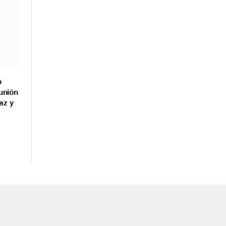
o
unión
az y