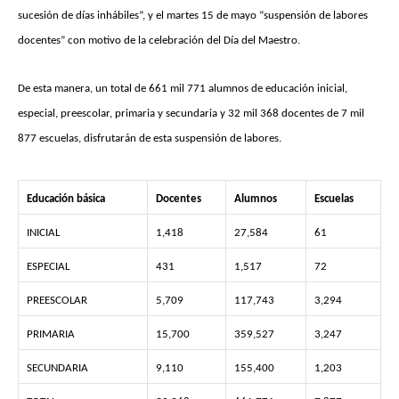
sucesión de días inhábiles”, y el martes 15 de mayo “suspensión de labores
docentes” con motivo de la celebración del Día del Maestro.
De esta manera, un total de 661 mil 771 alumnos de educación inicial,
especial, preescolar, primaria y secundaria y 32 mil 368 docentes de 7 mil
877 escuelas, disfrutarán de esta suspensión de labores.
Educación básica
Docentes
Alumnos
Escuelas
INICIAL
1,418
27,584
61
ESPECIAL
431
1,517
72
PREESCOLAR
5,709
117,743
3,294
PRIMARIA
15,700
359,527
3,247
SECUNDARIA
9,110
155,400
1,203