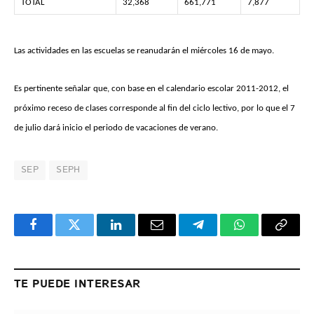
TOTAL
32,368
661,771
7,877
Las actividades en las escuelas se reanudarán el miércoles 16 de mayo.
Es pertinente señalar que, con base en el calendario escolar 2011-2012, el
próximo receso de clases corresponde al fin del ciclo lectivo, por lo que el 7
de julio dará inicio el periodo de vacaciones de verano.
SEP
SEPH
Facebook
Twitter
LinkedIn
Email
Telegram
WhatsApp
Copy
Link
TE PUEDE INTERESAR